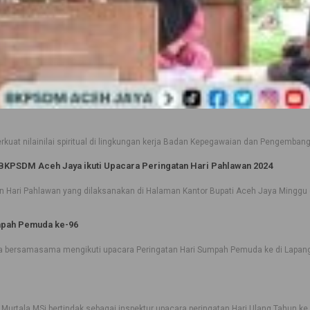
 nilainilai spiritual di lingkungan kerja Badan Kepegawaian dan Pengembanga
BKPSDM Aceh Jaya ikuti Upacara Peringatan Hari Pahlawan 2024
 Hari Pahlawan yang dilaksanakan di Halaman Kantor Bupati Aceh Jaya Minggu ()
mpah Pemuda ke-96
 bersamasama mengikuti upacara Peringatan Hari Sumpah Pemuda ke di Lapanga
urtala MSi bertindak sebagai inspektur upacara peringatan Hari Ulang Tahun ke