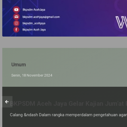
Umum
Minggu, 10 November 2024
Usung Tema "Teladani Pahlawanmu, Cint
Calang &ndash Pj Bupati Aceh Jaya memimpin upacara peringat