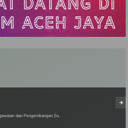
 Upacara Peringatan Hari Pahlawan 2024
Jaya Minggu () Upacara te...