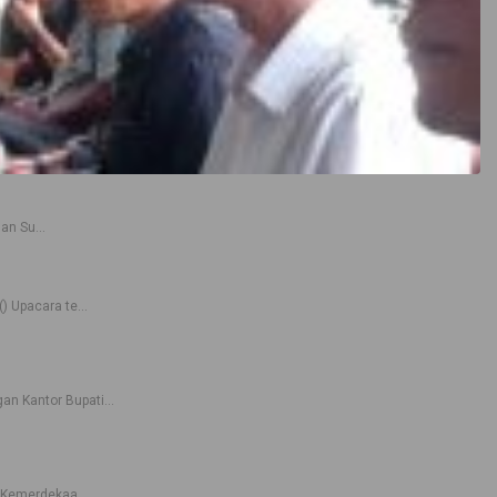
n Su...
 Upacara te...
n Kantor Bupati...
 Kemerdekaa...