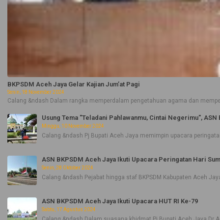
BKPSDM Aceh Jaya Gelar Kajian Jum’at Pagi
Senin, 18 November 2024
Calang &ndash Dalam rangka memperdalam pengetahuan agama dan memperkuat
Usung Tema "Teladani Pahlawanmu, Cintai Negerimu", ASN 
Minggu, 10 November 2024
Calang &ndash Pj Bupati Aceh Jaya memimpin upacara peringatan
ASN BKPSDM Aceh Jaya Ikuti Upacara Peringatan Hari Su
Senin, 28 Oktober 2024
Calang &ndash Pejabat hingga staf BKPSDM Kabupaten Aceh Jaya
ASN BKPSDM Aceh Jaya Ikuti Upacara HUT RI Ke-79
Sabtu, 17 Agustus 2024
Calang &ndash Dalam suasana khidmat Pj Bupati Aceh Jaya Dr A M