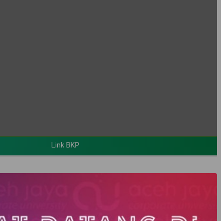
 Learning Center: https://blc.acehjayakab.go.id