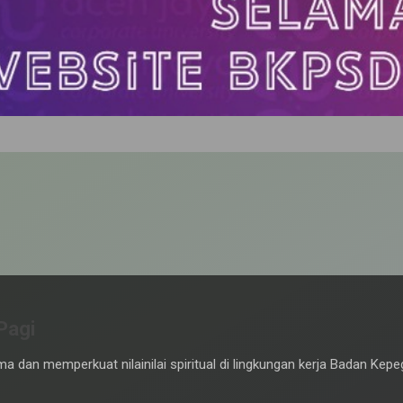
ai Negerimu", ASN BKPSDM Aceh Jaya ikuti
an Hari Pahlawan yang dilaksanakan di Halaman Kantor Bupati Aceh 